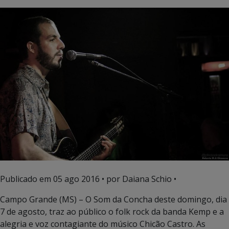
Publicado em
05 ago 2016
• por Daiana Schio •
Campo Grande (MS) – O Som da Concha deste domingo, dia
7 de agosto, traz ao público o folk rock da banda Kemp e a
alegria e voz contagiante do músico Chicão Castro. As