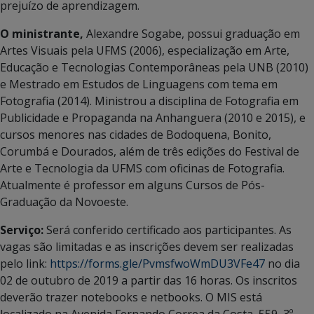
prejuízo de aprendizagem.
O ministrante,
Alexandre Sogabe, possui graduação em
Artes Visuais pela UFMS (2006), especialização em Arte,
Educação e Tecnologias Contemporâneas pela UNB (2010)
e Mestrado em Estudos de Linguagens com tema em
Fotografia (2014). Ministrou a disciplina de Fotografia em
Publicidade e Propaganda na Anhanguera (2010 e 2015), e
cursos menores nas cidades de Bodoquena, Bonito,
Corumbá e Dourados, além de três edições do Festival de
Arte e Tecnologia da UFMS com oficinas de Fotografia.
Atualmente é professor em alguns Cursos de Pós-
Graduação da Novoeste.
Serviço:
Será conferido certificado aos participantes. As
vagas são limitadas e as inscrições devem ser realizadas
pelo link:
https://forms.gle/PvmsfwoWmDU3VFe47
no dia
02 de outubro de 2019 a partir das 16 horas. Os inscritos
deverão trazer notebooks e netbooks. O MIS está
localizado na Avenida Fernando Correa da Costa, 559, 3º