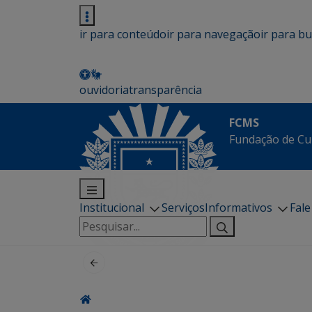
ir para conteúdo
ir para navegação
ir para b
ouvidoria
transparência
FCMS
Fundação de Cu
Institucional
Serviços
Informativos
Fal
Pesquisar
por: