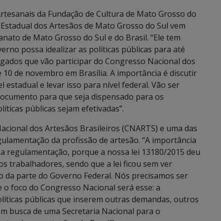
Artesanais da Fundação de Cultura de Mato Grosso do
so Estadual dos Artesãos de Mato Grosso do Sul vem
sanato de Mato Grosso do Sul e do Brasil. “Ele tem
rno possa idealizar as políticas públicas para até
legados que vão participar do Congresso Nacional dos
e 10 de novembro em Brasília. A importância é discutir
l estadual e levar isso para nível federal. Vão ser
m documento para que seja dispensado para os
íticas públicas sejam efetivadas”.
Nacional dos Artesãos Brasileiros (CNARTS) e uma das
gulamentação da profissão de artesão. “A importância
 a regulamentação, porque a nossa lei 13180/2015 deu
s trabalhadores, sendo que a lei ficou sem ver
o da parte do Governo Federal. Nós precisamos ser
e o foco do Congresso Nacional será esse: a
íticas públicas que inserem outras demandas, outros
em busca de uma Secretaria Nacional para o