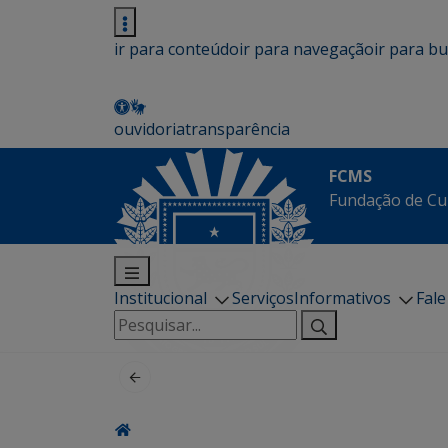
ir para conteúdo
ir para navegação
ir para b
ouvidoria
transparência
FCMS
Fundação de Cu
Institucional
Serviços
Informativos
Fal
Pesquisar
por: