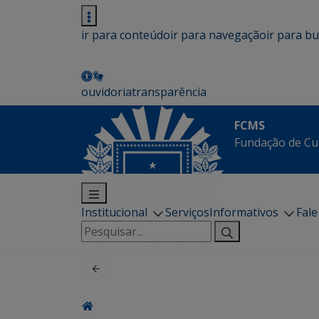
ir para conteúdo
ir para navegação
ir para b
ouvidoria
transparência
FCMS
Fundação de Cu
Institucional
Serviços
Informativos
Fal
Pesquisar
por: