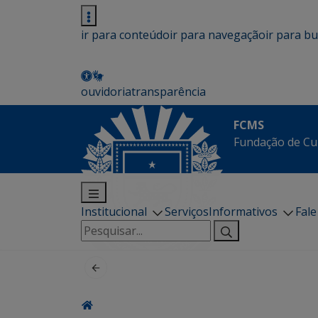
ir para conteúdo
ir para navegação
ir para b
ouvidoria
transparência
FCMS
Fundação de Cu
Institucional
Serviços
Informativos
Fal
Pesquisar
por: