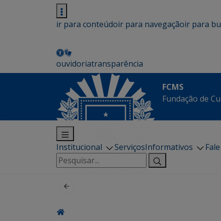
ir para conteúdo
ir para navegação
ir para b
ouvidoria
transparência
FCMS
Fundação de Cu
Institucional
Serviços
Informativos
Fal
Pesquisar
por: