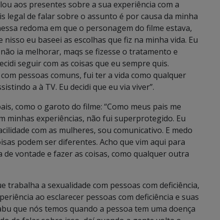
alou aos presentes sobre a sua experiência com a
is legal de falar sobre o assunto é por causa da minha
 nessa redoma em que o personagem do filme estava,
nisso eu baseei as escolhas que fiz na minha vida. Eu
e não ia melhorar, maqs se fizesse o tratamento e
cidi seguir com as coisas que eu sempre quis.
o com pessoas comuns, fui ter a vida como qualquer
istindo a à TV. Eu decidi que eu via viver”.
pais, como o garoto do filme: “Como meus pais me
m minhas experiências, não fui superprotegido. Eu
cilidade com as mulheres, sou comunicativo. E medo
isas podem ser diferentes. Acho que vim aqui para
rça de vontade e fazer as coisas, como qualquer outra
e trabalha a sexualidade com pessoas com deficiência,
eriência ao esclarecer pessoas com deficiência e suas
m tabu que nós temos quando a pessoa tem uma doença