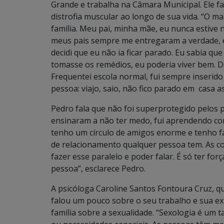
Grande e trabalha na Câmara Municipal. Ele f
distrofia muscular ao longo de sua vida. “O ma
família. Meu pai, minha mãe, eu nunca estive
meus pais sempre me entregaram a verdade, e 
decidi que eu não ia ficar parado. Eu sabia qu
tomasse os remédios, eu poderia viver bem. De
Frequentei escola normal, fui sempre inserid
pessoa: viajo, saio, não fico parado em casa ass
Pedro fala que não foi superprotegido pelos 
ensinaram a não ter medo, fui aprendendo co
tenho um círculo de amigos enorme e tenho fa
de relacionamento qualquer pessoa tem. As co
fazer esse paralelo e poder falar. É só ter fo
pessoa”, esclarece Pedro.
A psicóloga Caroline Santos Fontoura Cruz, qu
falou um pouco sobre o seu trabalho e sua exp
família sobre a sexualidade. “Sexologia é u