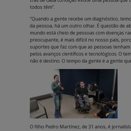
trás de cada condição existe uma pessoa que 
todos têm”.
“Quando a gente recebe um diagnóstico, temos
da pessoa, há um outro olhar. É questão de ab
mundo está cheio de pessoas com doenças rara
preocupante, é mais difícil no nosso país, p
suportes que faz com que as pessoas tenham m
pelos avanços científicos e tecnológicos. O t
não é destino. O tempo da gente é a gente q
O filho Pedro Martínez, de 31 anos, é jornali