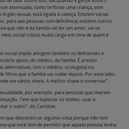
o de falar sobre isso, daí quando a gente volta o
fosse assexuada, como se fosse uma criança, sem
o órgão sexual, está ligada à cabeça. Existem várias
es, para aas pessoas com deficiência; existem outros
a que não é da família vai ter um amor, vai se
. O meio social coloca muita carga em cima de quem é
io social impõe atingem também os deficientes e
ssário apoio, do médico, da família. É preciso
s alternativas, com o médico, urologista ou
e filhos que a família vai cuidar depois. Por esse tabu
de em vários níveis. A melhor chave é conversar”.
exualidade, por exemplo, para pessoas que tiveram
ituação. Tem que explorar os limites, usar a
tar o outro”, diz Caroline.
tem que desconstruir alguma coisa porque não tem
rma que você tem de permitir que aquela pessoa tenha