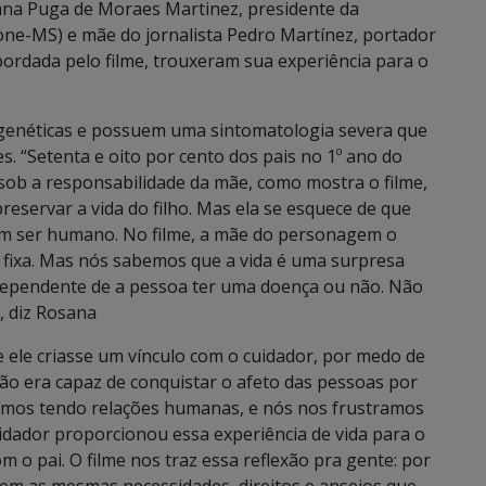
sana Puga de Moraes Martinez, presidente da
e-MS) e mãe do jornalista Pedro Martínez, portador
ordada pelo filme, trouxeram sua experiência para o
genéticas e possuem uma sintomatologia severa que
s. “Setenta e oito por cento dos pais no 1º ano do
 sob a responsabilidade da mãe, como mostra o filme,
eservar a vida do filho. Mas ela se esquece de que
um ser humano. No filme, a mãe do personagem o
 fixa. Mas nós sabemos que a vida é uma surpresa
ndependente de a pessoa ter uma doença ou não. Não
”, diz Rosana
 ele criasse um vínculo com o cuidador, por medo de
não era capaz de conquistar o afeto das pessoas por
vemos tendo relações humanas, e nós nos frustramos
uidador proporcionou essa experiência de vida para o
 o pai. O filme nos traz essa reflexão pra gente: por