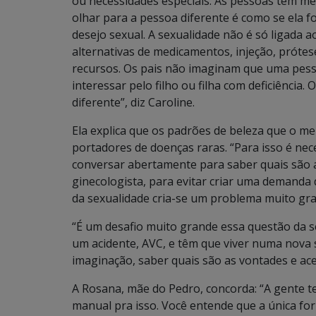
ou necessidades especiais. As pessoas têm med
olhar para a pessoa diferente é como se ela 
desejo sexual. A sexualidade não é só ligada a
alternativas de medicamentos, injeção, prótes
recursos. Os pais não imaginam que uma pesso
interessar pelo filho ou filha com deficiência
diferente”, diz Caroline.
Ela explica que os padrões de beleza que o me
portadores de doenças raras. “Para isso é nece
conversar abertamente para saber quais são a
ginecologista, para evitar criar uma demanda d
da sexualidade cria-se um problema muito gran
“É um desafio muito grande essa questão da s
um acidente, AVC, e têm que viver numa nova s
imaginação, saber quais são as vontades e acei
A Rosana, mãe do Pedro, concorda: “A gente 
manual pra isso. Você entende que a única fo