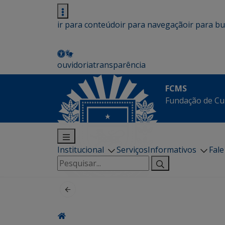
ir para conteúdo
ir para navegação
ir para b
ouvidoria
transparência
FCMS
Fundação de Cu
Institucional
Serviços
Informativos
Fal
Pesquisar
por: