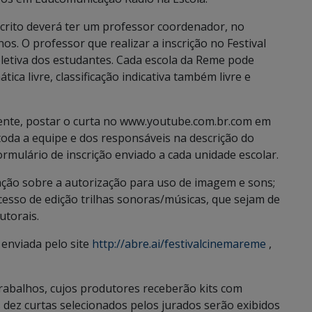
nscrito deverá ter um professor coordenador, no
s. O professor que realizar a inscrição no Festival
oletiva dos estudantes. Cada escola da Reme pode
ca livre, classificação indicativa também livre e
mente, postar o curta no www.youtube.com.br.com em
 toda a equipe e dos responsáveis na descrição do
rmulário de inscrição enviado a cada unidade escolar.
ação sobre a autorização para uso de imagem e sons;
cesso de edição trilhas sonoras/músicas, que sejam de
utorais.
r enviada pelo site
http://abre.ai/festivalcinemareme
,
 trabalhos, cujos produtores receberão kits com
 dez curtas selecionados pelos jurados serão exibidos