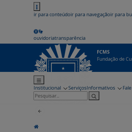
ir para conteúdo
ir para navegação
ir para b
ouvidoria
transparência
FCMS
Fundação de Cu
Institucional
Serviços
Informativos
Fal
Pesquisar
por: