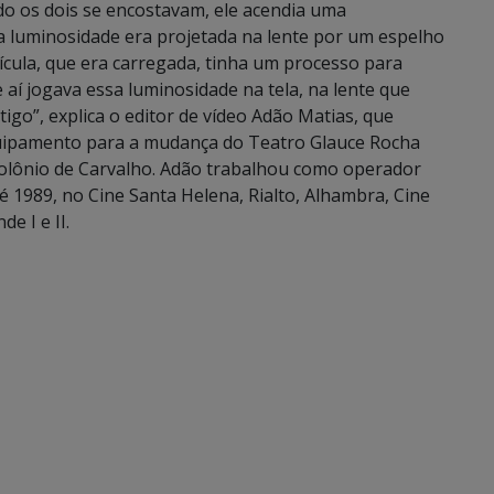
ndo os dois se encostavam, ele acendia uma
sa luminosidade era projetada na lente por um espelho
lícula, que era carregada, tinha um processo para
e aí jogava essa luminosidade na tela, na lente que
tigo”, explica o editor de vídeo Adão Matias, que
ipamento para a mudança do Teatro Glauce Rocha
polônio de Carvalho. Adão trabalhou como operador
1989, no Cine Santa Helena, Rialto, Alhambra, Cine
e I e II.