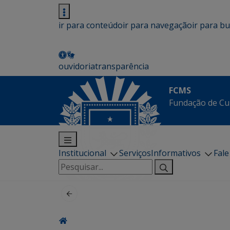
ir para conteúdo
ir para navegação
ir para b
ouvidoria
transparência
FCMS
Fundação de Cu
Institucional
Serviços
Informativos
Fal
Pesquisar
por: