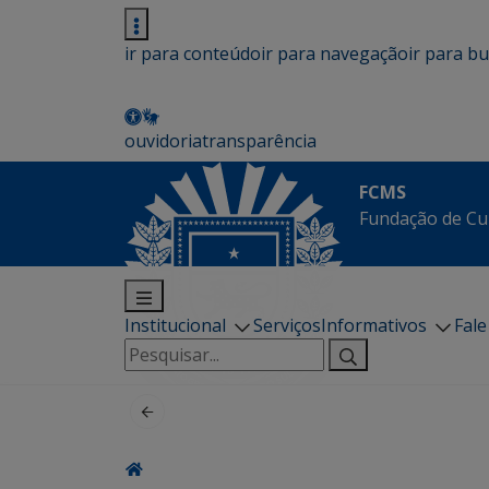
ir para conteúdo
ir para navegação
ir para b
ouvidoria
transparência
FCMS
Fundação de Cu
Institucional
Serviços
Informativos
Fal
Pesquisar
por: