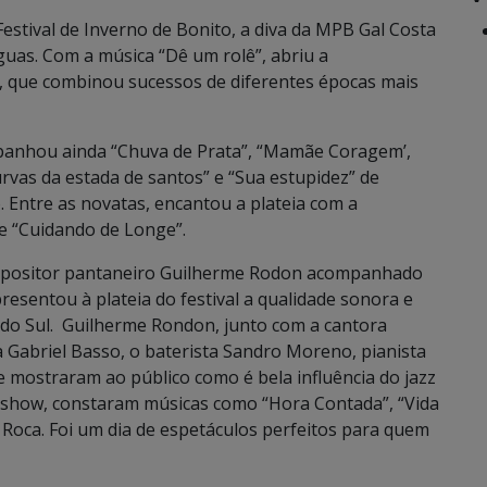
estival de Inverno de Bonito, a diva da MPB Gal Costa
guas. Com a música “Dê um rolê”, abriu a
, que combinou sucessos de diferentes épocas mais
panhou ainda “Chuva de Prata”, “Mamãe Coragem’,
urvas da estada de santos” e “Sua estupidez” de
. Entre as novatas, encantou a plateia com a
te “Cuidando de Longe”.
ompositor pantaneiro Guilherme Rodon acompanhado
sentou à plateia do festival a qualidade sonora e
do Sul. Guilherme Rondon, junto com a cantora
ta Gabriel Basso, o baterista Sandro Moreno, pianista
de mostraram ao público como é bela influência do jazz
o show, constaram músicas como “Hora Contada”, “Vida
o Roca. Foi um dia de espetáculos perfeitos para quem