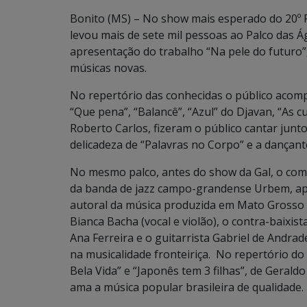
Bonito (MS) – No show mais esperado do 20º F
levou mais de sete mil pessoas ao Palco das Á
apresentação do trabalho “Na pele do futuro”
músicas novas.
No repertório das conhecidas o público acom
“Que pena”, “Balancê”, “Azul” do Djavan, “As c
Roberto Carlos, fizeram o público cantar junto
delicadeza de “Palavras no Corpo” e a dançan
No mesmo palco, antes do show da Gal, o c
da banda de jazz campo-grandense Urbem, apre
autoral da música produzida em Mato Grosso 
Bianca Bacha (vocal e violão), o contra-baixis
Ana Ferreira e o guitarrista Gabriel de Andra
na musicalidade fronteiriça. No repertório d
Bela Vida” e “Japonês tem 3 filhas”, de Gerald
ama a música popular brasileira de qualidade.