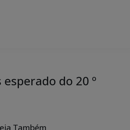
s esperado do 20 º
eja Também