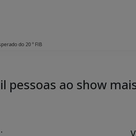
sperado do 20 º FIB
mil pessoas ao show mai
V
 •