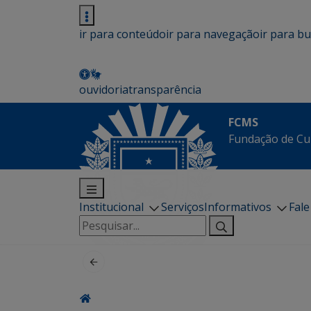
ir para conteúdo
ir para navegação
ir para b
ouvidoria
transparência
FCMS
Fundação de Cu
Institucional
Serviços
Informativos
Fal
Pesquisar
por: