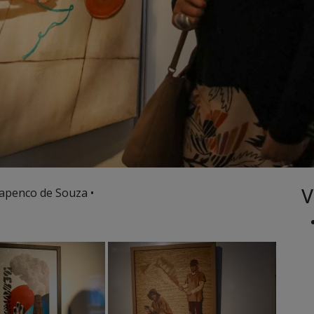
V
apenco de Souza •