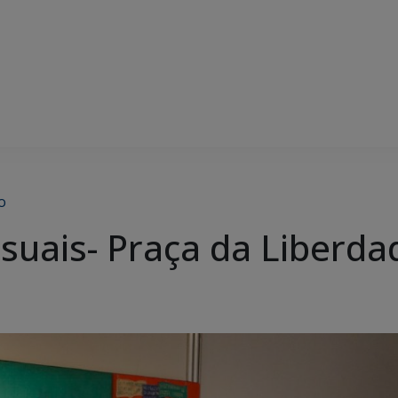
o
isuais- Praça da Liberda