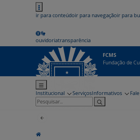
ir para conteúdo
ir para navegação
ir para b
ouvidoria
transparência
FCMS
Fundação de Cu
Institucional
Serviços
Informativos
Fal
Pesquisar
por: