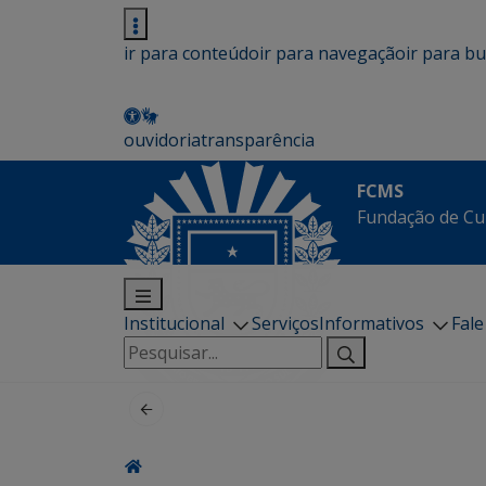
ir para conteúdo
ir para navegação
ir para b
ouvidoria
transparência
FCMS
Fundação de Cu
Institucional
Serviços
Informativos
Fal
Pesquisar
por: