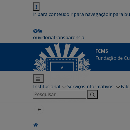
ir para conteúdo
ir para navegação
ir para b
ouvidoria
transparência
FCMS
Fundação de Cu
Institucional
Serviços
Informativos
Fal
Pesquisar
por: