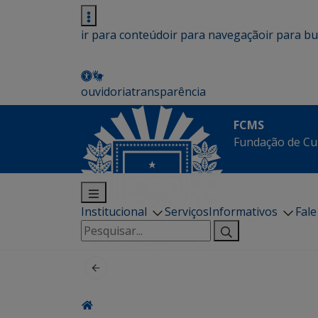
ir para conteúdo
ir para navegação
ir para b
ouvidoria
transparência
FCMS
Fundação de Cu
Institucional
Serviços
Informativos
Fal
Pesquisar
por: