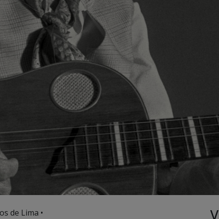
V
os de Lima •