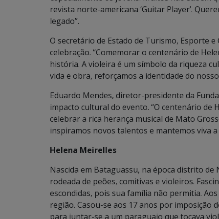
revista norte-americana ‘Guitar Player’. Quer
legado”.
O secretário de Estado de Turismo, Esporte 
celebração. “Comemorar o centenário de Hele
história. A violeira é um símbolo da riqueza c
vida e obra, reforçamos a identidade do nosso
Eduardo Mendes, diretor-presidente da Fundaç
impacto cultural do evento. “O centenário de
celebrar a rica herança musical de Mato Gros
inspiramos novos talentos e mantemos viva a tr
Helena Meirelles
Nascida em Bataguassu, na época distrito de 
rodeada de peões, comitivas e violeiros. Fascin
escondidas, pois sua família não permitia. Aos
região. Casou-se aos 17 anos por imposição 
para juntar-se a um paraguaio que tocava violã