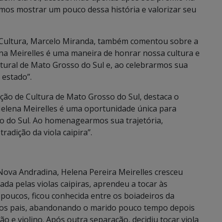
emos mostrar um pouco dessa história e valorizar seu
e Cultura, Marcelo Miranda, também comentou sobre a
na Meirelles é uma maneira de honrar nossa cultura e
ultural de Mato Grosso do Sul e, ao celebrarmos sua
 estado”.
ão de Cultura de Mato Grosso do Sul, destaca o
 Helena Meirelles é uma oportunidade única para
so do Sul. Ao homenagearmos sua trajetória,
adição da viola caipira”.
Nova Andradina, Helena Pereira Meirelles cresceu
ada pelas violas caipiras, aprendeu a tocar às
 poucos, ficou conhecida entre os boiadeiros da
dos pais, abandonando o marido pouco tempo depois
o e violino. Após outra separação, decidiu tocar viola