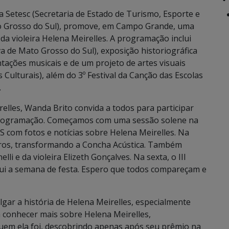
 Setesc (Secretaria de Estado de Turismo, Esporte e
to Grosso do Sul), promove, em Campo Grande, uma
da violeira Helena Meirelles. A programação inclui
a de Mato Grosso do Sul), exposição historiográfica
ações musicais e de um projeto de artes visuais
Culturais), além do 3º Festival da Canção das Escolas
.
lles, Wanda Brito convida a todos para participar
rogramação. Começamos com uma sessão solene na
S com fotos e notícias sobre Helena Meirelles. Na
iros, transformando a Concha Acústica. Também
i e da violeira Elizeth Gonçalves. Na sexta, o III
clui a semana de festa. Espero que todos compareçam e
gar a história de Helena Meirelles, especialmente
 conhecer mais sobre Helena Meirelles,
uem ela foi, descobrindo apenas após seu prêmio na