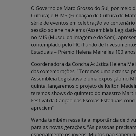
O Governo de Mato Grosso do Sul, por meio da
Cultura) e FCMS (Fundação de Cultura de Ma
série de eventos em celebração ao centenário 
sessão solene na Alems (Assembleia Legislativ
no MIS (Museu da Imagem e do Som), apresent
contemplado pelo FIC (Fundo de Investimentos 
Estaduais – Prêmio Helena Meirelles 100 anos
Coordenadora da Concha Acústica Helena Meire
das comemorações. “Teremos uma extensa p
Assembleia Legislativa e uma exposição no MI
quinta, lançaremos o projeto de Kelton Mede
teremos shows do quinteto do maestro Martinell
Festival da Canção das Escolas Estaduais con
apreciem”.
Wanda também ressalta a importância de divul
para as novas gerações. “As pessoas precisam
especialmente os jovens. Muitos não sabem q