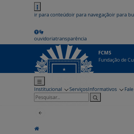
ir para conteúdo
ir para navegação
ir para b
ouvidoria
transparência
FCMS
Fundação de Cu
Institucional
Serviços
Informativos
Fal
Pesquisar
por: