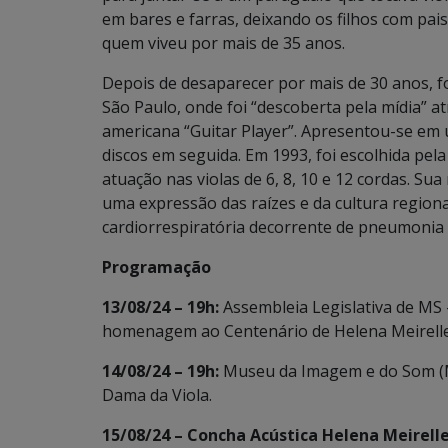
em bares e farras, deixando os filhos com pai
quem viveu por mais de 35 anos.
Depois de desaparecer por mais de 30 anos, f
São Paulo, onde foi “descoberta pela mídia” a
americana “Guitar Player”. Apresentou-se em 
discos em seguida. Em 1993, foi escolhida pel
atuação nas violas de 6, 8, 10 e 12 cordas. S
uma expressão das raízes e da cultura regiona
cardiorrespiratória decorrente de pneumonia 
Programação
13/08/24 – 19h:
Assembleia Legislativa de MS 
homenagem ao Centenário de Helena Meirelles
14/08/24 – 19h:
Museu da Imagem e do Som (MI
Dama da Viola.
15/08/24 – Concha Acústica Helena Meirell