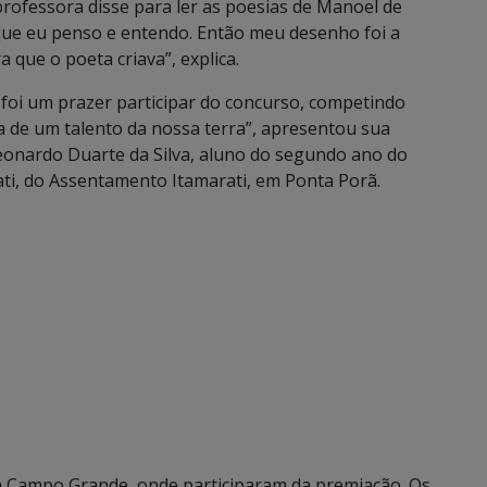
rofessora disse para ler as poesias de Manoel de
 que eu penso e entendo. Então meu desenho foi a
que o poeta criava”, explica.
oi um prazer participar do concurso, competindo
a de um talento da nossa terra”, apresentou sua
eonardo Duarte da Silva, aluno do segundo ano do
ti, do Assentamento Itamarati, em Ponta Porã.
a Campo Grande, onde participaram da premiação. Os