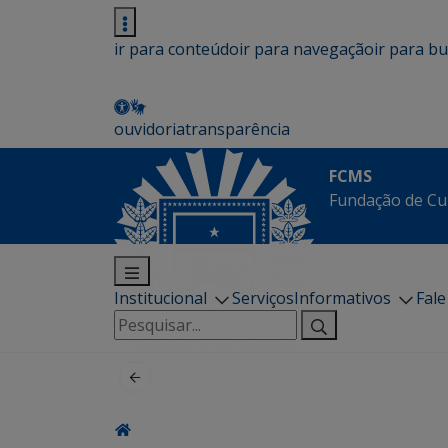
ir para conteúdo
ir para navegação
ir para b
ouvidoria
transparência
FCMS
Fundação de Cu
Institucional
Serviços
Informativos
Fal
Pesquisar
por: