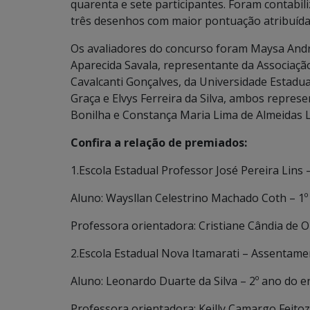
quarenta e sete participantes. Foram contabil
três desenhos com maior pontuação atribuída 
Os avaliadores do concurso foram Maysa Andr
Aparecida Savala, representante da Associaçã
Cavalcanti Gonçalves, da Universidade Estadua
Graça e Elvys Ferreira da Silva, ambos repres
Bonilha e Constança Maria Lima de Almeidas L
Confira a relação de premiados:
1.Escola Estadual Professor José Pereira Lins
Aluno: Waysllan Celestrino Machado Coth – 1
Professora orientadora: Cristiane Cândia de Ol
2.Escola Estadual Nova Itamarati – Assentame
Aluno: Leonardo Duarte da Silva – 2º ano do 
Professora orientadora: Keilly Camargo Feito