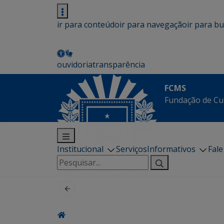
ir para conteúdo
ir para navegação
ir para b
ouvidoria
transparência
FCMS
Fundação de Cu
Institucional
Serviços
Informativos
Fal
Pesquisar
por: