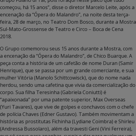
começou, há 15 anos”, disse o diretor Marcelo Leite, após a
encenação da “Ópera do Malandro”, na noite desta terça-
feira, 28 de março, no Teatro Dom Bosco, durante a Mostra
Sul-Mato-Grossense de Teatro e Circo – Boca de Cena
2018.
O Grupo comemorou seus 15 anos durante a Mostra, com
a encenação da “Ópera do Malandro”, de Chico Buarque. A
peça conta a história de um cafetão de nome Duran (Samir
Henrique), que se passa por um grande comerciante, e sua
mulher Vitória (Manolo Schittcowisck), que do nome nada
herdou, sendo uma cafetina que vivia da comercialização do
corpo. Sua filha Teresinha (Gabriela Coniutti) é
“apaixonada” por uma patente superior, Max Overseas
(Yuri Tavares), que vive de golpes e conchavos com o chefe
de polícia Chaves (Edner Gustavo). Também movimentam a
história as prostitutas Fichinha (Lydiane Coimbra) e Shirleu
(Andressa Bussolaro), além da travesti Geni (Vini Ferreira),
que só serve para apanhar, cuspir e dar para qualquer um.