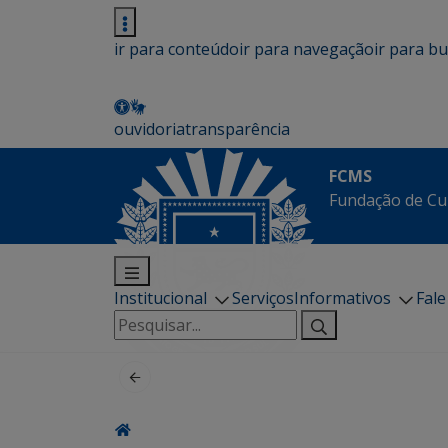
ir para conteúdo
ir para navegação
ir para b
ouvidoria
transparência
FCMS
Fundação de Cu
Institucional
Serviços
Informativos
Fal
Pesquisar
por: