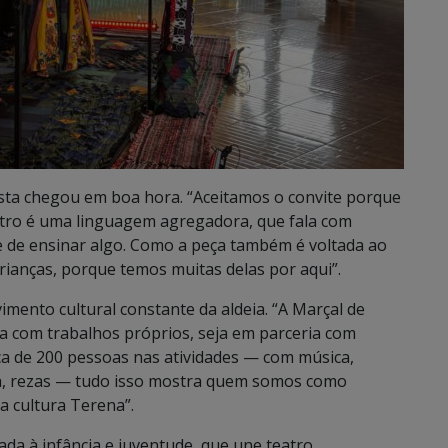
osta chegou em boa hora. “Aceitamos o convite porque
tro é uma linguagem agregadora, que fala com
de de ensinar algo. Como a peça também é voltada ao
rianças, porque temos muitas delas por aqui”.
imento cultural constante da aldeia. “A Marçal de
ja com trabalhos próprios, seja em parceria com
ca de 200 pessoas nas atividades — com música,
nça, rezas — tudo isso mostra quem somos como
a cultura Terena”.
da à infância e juventude, que une teatro,