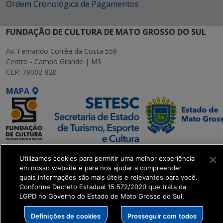
Ordem Cronológica de Pagamentos
FUNDAÇÃO DE CULTURA DE MATO GROSSO DO SUL
Av. Fernando Corrêa da Costa 559
Centro - Campo Grande | MS
CEP: 79002-820
MAPA
SETDIG | Secretaria-
Utilizamos cookies para permitir uma melhor experiência
Executiva de
em nosso website e para nos ajudar a compreender
Transformação Digital
quais informações são mais úteis e relevantes para você.
Conforme Decreto Estadual 15.572/2020 que trata da
LGPD no Governo do Estado de Mato Grosso do Sul.
get_footer();
Definições de cookies
Prosseguir com todos