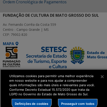
Ordem Cronológica de Pagamentos
FUNDAÇÃO DE CULTURA DE MATO GROSSO DO SUL
Av. Fernando Corrêa da Costa 559
Centro - Campo Grande | MS
CEP: 79002-820
MAPA
SETDIG | Secretaria-
Utilizamos cookies para permitir uma melhor experiência
Executiva de
em nosso website e para nos ajudar a compreender
Transformação Digital
quais informações são mais úteis e relevantes para você.
Conforme Decreto Estadual 15.572/2020 que trata da
LGPD no Governo do Estado de Mato Grosso do Sul.
get_footer();
Definições de cookies
Prosseguir com todos