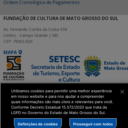
Ordem Cronológica de Pagamentos
FUNDAÇÃO DE CULTURA DE MATO GROSSO DO SUL
Av. Fernando Corrêa da Costa 559
Centro - Campo Grande | MS
CEP: 79002-820
MAPA
SETDIG | Secretaria-
Utilizamos cookies para permitir uma melhor experiência
Executiva de
em nosso website e para nos ajudar a compreender
Transformação Digital
quais informações são mais úteis e relevantes para você.
Conforme Decreto Estadual 15.572/2020 que trata da
LGPD no Governo do Estado de Mato Grosso do Sul.
get_footer();
Definições de cookies
Prosseguir com todos