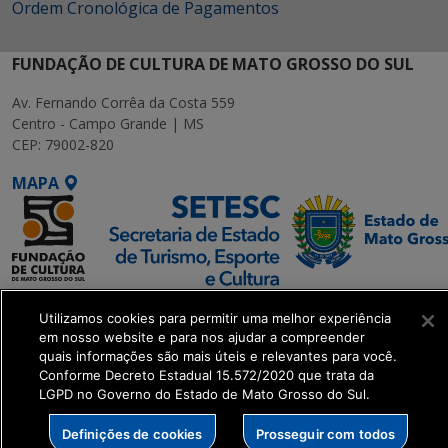
Ordem Cronológica de Pagamentos
FUNDAÇÃO DE CULTURA DE MATO GROSSO DO SUL
Av. Fernando Corrêa da Costa 559
Centro - Campo Grande | MS
CEP: 79002-820
MAPA
SETDIG | Secretaria-
Utilizamos cookies para permitir uma melhor experiência
Executiva de
em nosso website e para nos ajudar a compreender
Transformação Digital
quais informações são mais úteis e relevantes para você.
Conforme Decreto Estadual 15.572/2020 que trata da
LGPD no Governo do Estado de Mato Grosso do Sul.
get_footer();
Definições de cookies
Prosseguir com todos