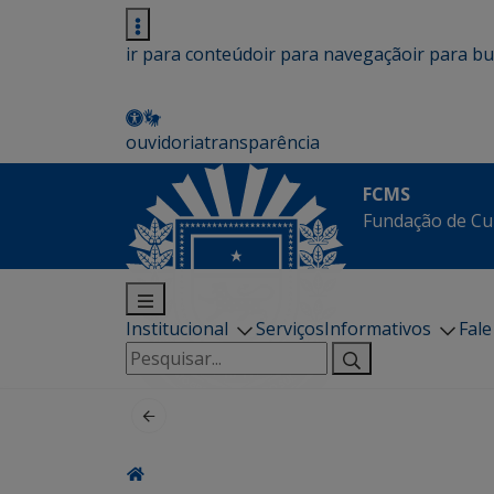
ir para conteúdo
ir para navegação
ir para b
ouvidoria
transparência
FCMS
Fundação de Cu
Institucional
Serviços
Informativos
Fal
Pesquisar
por: