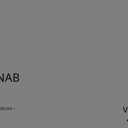
PNAB
V
da.ms •