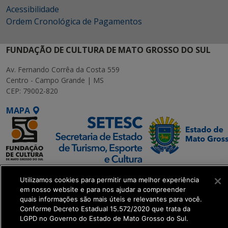
Acessibilidade
Ordem Cronológica de Pagamentos
FUNDAÇÃO DE CULTURA DE MATO GROSSO DO SUL
Av. Fernando Corrêa da Costa 559
Centro - Campo Grande | MS
CEP: 79002-820
MAPA
SETDIG | Secretaria-
Utilizamos cookies para permitir uma melhor experiência
Executiva de
em nosso website e para nos ajudar a compreender
Transformação Digital
quais informações são mais úteis e relevantes para você.
Conforme Decreto Estadual 15.572/2020 que trata da
LGPD no Governo do Estado de Mato Grosso do Sul.
get_footer();