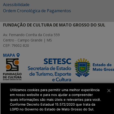
Acessibilidade
Ordem Cronológica de Pagamentos
FUNDAÇÃO DE CULTURA DE MATO GROSSO DO SUL
Av. Fernando Corrêa da Costa 559
Centro - Campo Grande | MS
CEP: 79002-820
MAPA
SETDIG | Secretaria-
Utilizamos cookies para permitir uma melhor experiência
Executiva de
em nosso website e para nos ajudar a compreender
Transformação Digital
quais informações são mais úteis e relevantes para você.
Conforme Decreto Estadual 15.572/2020 que trata da
LGPD no Governo do Estado de Mato Grosso do Sul.
get_footer();