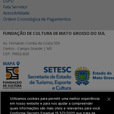
LGPD
Fala Servidor
Acessibilidade
Ordem Cronológica de Pagamentos
FUNDAÇÃO DE CULTURA DE MATO GROSSO DO SUL
Av. Fernando Corrêa da Costa 559
Centro - Campo Grande | MS
CEP: 79002-820
MAPA
SETDIG | Secretaria-
Utilizamos cookies para permitir uma melhor experiência
Executiva de
em nosso website e para nos ajudar a compreender
Transformação Digital
quais informações são mais úteis e relevantes para você.
Conforme Decreto Estadual 15.572/2020 que trata da