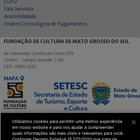
LGPD
Fala Servidor
Acessibilidade
Ordem Cronológica de Pagamentos
FUNDAÇÃO DE CULTURA DE MATO GROSSO DO SUL
Av. Fernando Corrêa da Costa 559
Centro - Campo Grande | MS
CEP: 79002-820
MAPA
SETDIG | Secretaria-
Utilizamos cookies para permitir uma melhor experiência
Executiva de
em nosso website e para nos ajudar a compreender
Transformação Digital
quais informações são mais úteis e relevantes para você.
Conforme Decreto Estadual 15.572/2020 que trata da