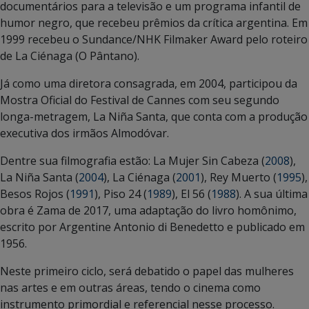
documentários para a televisão e um programa infantil de
humor negro, que recebeu prêmios da crítica argentina. Em
1999 recebeu o Sundance/NHK Filmaker Award pelo roteiro
de La Ciénaga (O Pântano).
Já como uma diretora consagrada, em 2004, participou da
Mostra Oficial do Festival de Cannes com seu segundo
longa-metragem, La Niña Santa, que conta com a produção
executiva dos irmãos Almodóvar.
Dentre sua filmografia estão: La Mujer Sin Cabeza (
2008
),
La Niña Santa (
2004
), La Ciénaga (
2001
), Rey Muerto (
1995
),
Besos Rojos (
1991
), Piso 24 (
1989
), El 56 (
1988
). A sua última
obra é Zama de 2017, uma adaptação do livro homônimo,
escrito por Argentine Antonio di Benedetto e publicado em
1956.
Neste primeiro ciclo, será debatido o papel das mulheres
nas artes e em outras áreas, tendo o cinema como
instrumento primordial e referencial nesse processo.