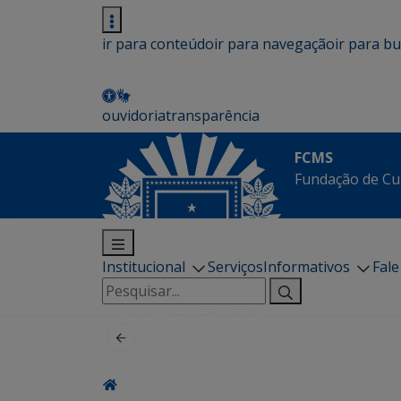
ir para conteúdo
ir para navegação
ir para b
ouvidoria
transparência
FCMS
Fundação de Cu
Institucional
Serviços
Informativos
Fal
Pesquisar
por: