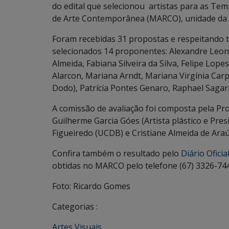
do edital que selecionou artistas para as T
de Arte Contemporânea (MARCO), unidade da 
Foram recebidas 31 propostas e respeitando to
selecionados 14 proponentes: Alexandre Leoni
Almeida, Fabiana Silveira da Silva, Felipe Lop
Alarcon, Mariana Arndt, Mariana Virgínia Carpio
Dodo), Patrícia Pontes Genaro, Raphael Sagar
A comissão de avaliação foi composta pela Pro
Guilherme Garcia Góes (Artista plástico e Pres
Figueiredo (UCDB) e Cristiane Almeida de Ara
Confira também o resultado pelo
Diário Oficia
obtidas no MARCO pelo telefone (67) 3326-74
Foto: Ricardo Gomes
Categorias :
Artes Visuais