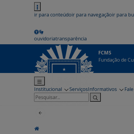
ir para conteúdo
ir para navegação
ir para b
ouvidoria
transparência
FCMS
Fundação de Cu
Institucional
Serviços
Informativos
Fal
Pesquisar
por: