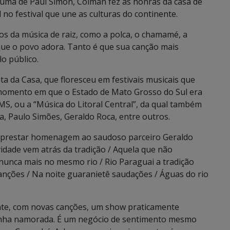
e uma de Paul Simon, Colman fez as honras da casa de
no festival que une as culturas do continente.
os da música de raiz, como a polca, o chamamé, a
, que o povo adora. Tanto é que sua canção mais
o público.
 da Casa, que floresceu em festivais musicais que
momento em que o Estado de Mato Grosso do Sul era
 MS, ou a “Música do Litoral Central”, da qual também
a, Paulo Simões, Geraldo Roca, entre outros.
prestar homenagem ao saudoso parceiro Geraldo
vidade vem atrás da tradição / Aquela que não
nunca mais no mesmo rio / Rio Paraguai a tradição
canções / Na noite guaranietê saudações / Águas do rio
rente, com novas canções, um show praticamente
inha namorada. É um negócio de sentimento mesmo