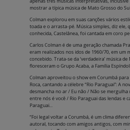
apenas três músicas interpretativas, inclusiv
mostrar a típica música de Mato Grosso do Sul 
Colman explorou em suas canções vários estil
toada e o arrasta-pé. Música simples, diz ele
conhecida, Castelânea, foi cantada em coro pel
Carlos Colman é de uma geração chamada Prata
eram realizados nos idos de 1960/70, em um 
concebido. Trata-se da ‘verdadeira’ música de
floresceram o Grupo Acaba, a Família Espíndol
Colman aproveitou o show em Corumbá para 
Roca, cantando a célebre “Rio Paraguai”: A no
desmancha no ar / Eu não / Não se mergulha 
entre nós é você / Rio Paraguai das lendas e 
Paraguai…
“Foi legal voltar a Corumbá, é um clima dife
autoral, tocando com amigos antigos, com m