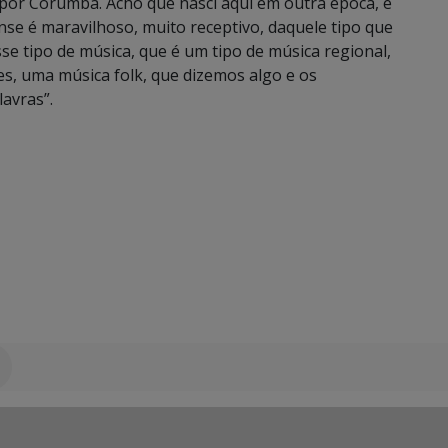
por Corumbá. Acho que nasci aqui em outra época, e
nse é maravilhoso, muito receptivo, daquele tipo que
e tipo de música, que é um tipo de música regional,
es, uma música folk, que dizemos algo e os
avras”.