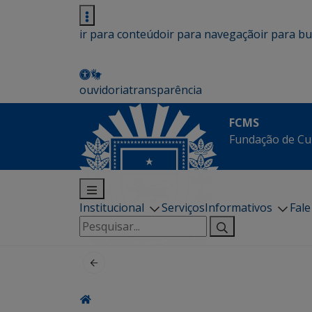
ir para conteúdo
ir para navegação
ir para b
ouvidoria
transparência
FCMS
Fundação de Cu
Institucional
Serviços
Informativos
Fal
Pesquisar
por: