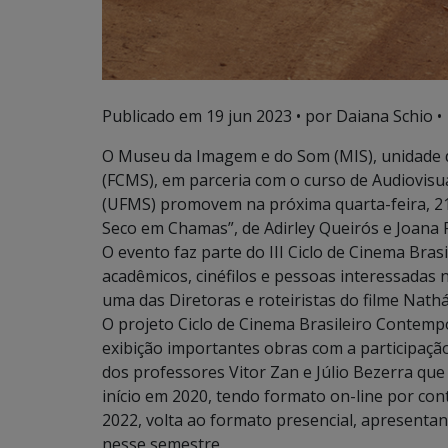
Publicado em
19 jun 2023
• por Daiana Schio •
O Museu da Imagem e do Som (MIS), unidade 
(FCMS), em parceria com o curso de Audiovisu
(UFMS) promovem na próxima quarta-feira, 21 
Seco em Chamas”, de Adirley Queirós e Joana P
O evento faz parte do III Ciclo de Cinema Br
acadêmicos, cinéfilos e pessoas interessadas
uma das Diretoras e roteiristas do filme Nathá
O projeto Ciclo de Cinema Brasileiro Contemp
exibição importantes obras com a participaçã
dos professores Vitor Zan e Júlio Bezerra que
início em 2020, tendo formato on-line por con
2022, volta ao formato presencial, apresentand
nesse semestre.