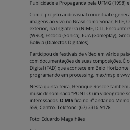
Publicidade e Propaganda pela UFMG (1998) e
Com o projeto audiovisual conceitual e genera
imagens ao vivo no Brasil como Sónar, FILE, 
exterior, na Inglaterra (NIME, ICLI, Encounter
(WRO), Escócia (Sonica), EUA (Gameplay), Gréci
Bolívia (Dialectos Digitales).
Participou de festivais de vídeo em vários p
com documentações de suas composições. É o c
Digital (FAD) que acontece em Belo Horizonte 
programando em processing, max/msp e vvvv e 
Nesta quinta-feira, Henrique Roscoe também 
music denominada “PONTO: um videograne sem 
interessados.
O MIS
fica no 3º andar do Memor
559, Centro. Telefone: (67) 3316-9178.
Foto: Eduardo Magalhães