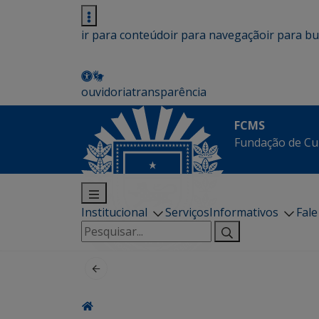
ir para conteúdo
ir para navegação
ir para b
ouvidoria
transparência
FCMS
Fundação de Cu
Institucional
Serviços
Informativos
Fal
Pesquisar
por: