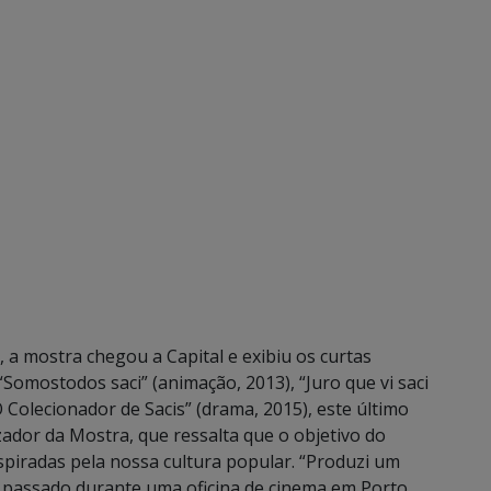
a mostra chegou a Capital e exibiu os curtas
 “Somos
todos saci” (animação, 2013), “Juro que vi saci
O Colecionador de Sacis” (drama, 2015), este último
izador da Mostra, que ressalta que o objetivo do
nspiradas pela nossa cultura popular. “Produzi um
 passado durante uma oficina de cinema em Porto