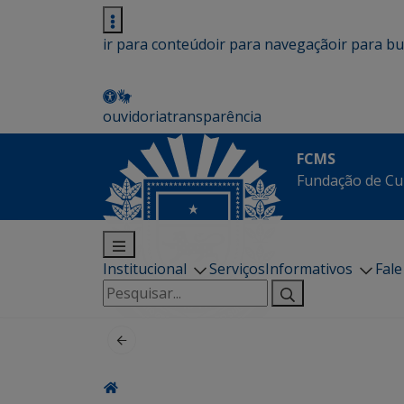
ir para conteúdo
ir para navegação
ir para b
ouvidoria
transparência
FCMS
Fundação de Cu
Institucional
Serviços
Informativos
Fal
Pesquisar
por: