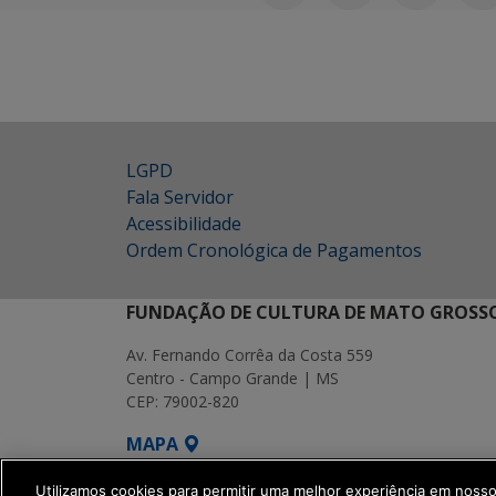
LGPD
Fala Servidor
Acessibilidade
Ordem Cronológica de Pagamentos
FUNDAÇÃO DE CULTURA DE MATO GROSSO
Av. Fernando Corrêa da Costa 559
Centro - Campo Grande | MS
CEP: 79002-820
MAPA
SETDIG | Secretaria-Executiva de Transf
Utilizamos cookies para permitir uma melhor experiência em noss