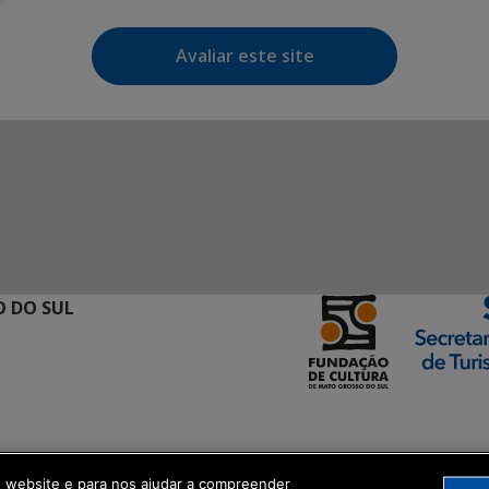
Avaliar este site
 DO SUL
ormação Digital
o website e para nos ajudar a compreender