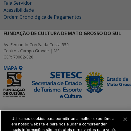
Fala Servidor
Acessibilidade
Ordem Cronológica de Pagamentos
FUNDAÇÃO DE CULTURA DE MATO GROSSO DO SUL
Av. Fernando Corrêa da Costa 559
Centro - Campo Grande | MS
CEP: 79002-820
MAPA
SETDIG | Secretaria-
Executiva de
Transformação Digital
Utilizamos cookies para permitir uma melhor experiência
em nosso website e para nos ajudar a compreender
quais informações são mais úteis e relevantes para você.