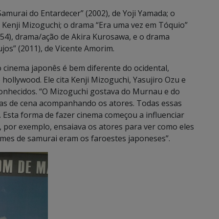
Samurai do Entardecer” (2002), de Yoji Yamada; o
e Kenji Mizoguchi; o drama “Era uma vez em Tóquio”
1954), drama/ação de Akira Kurosawa, e o drama
jos” (2011), de Vicente Amorim.
o cinema japonês é bem diferente do ocidental,
hollywood. Ele cita Kenji Mizoguchi, Yasujiro Ozu e
conhecidos. “O Mizoguchi gostava do Murnau e do
adas de cena acompanhando os atores. Todas essas
 Esta forma de fazer cinema começou a influenciar
, por exemplo, ensaiava os atores para ver como eles
ilmes de samurai eram os faroestes japoneses”.