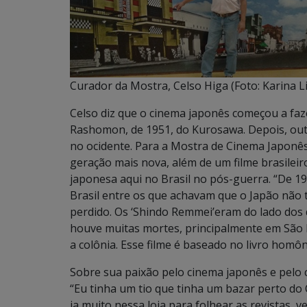
Curador da Mostra, Celso Higa (Foto: Karina L
Celso diz que o cinema japonês começou a faz
Rashomon, de 1951, do Kurosawa. Depois, ou
no ocidente. Para a Mostra de Cinema Japonês,
geração mais nova, além de um filme brasileir
japonesa aqui no Brasil no pós-guerra. “De 1
Brasil entre os que achavam que o Japão não 
perdido. Os ‘Shindo Remmei’eram do lado dos 
houve muitas mortes, principalmente em São P
a colônia. Esse filme é baseado no livro hom
Sobre sua paixão pelo cinema japonês e pelo c
“Eu tinha um tio que tinha um bazar perto do 
ia muito nessa loja para folhear as revistas, v