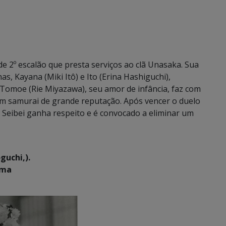
de 2º escalão que presta serviços ao clã Unasaka. Sua
s, Kayana (Miki Itô) e Ito (Erina Hashiguchi),
 Tomoe (Rie Miyazawa), seu amor de infância, faz com
m samurai de grande reputação. Após vencer o duelo
eibei ganha respeito e é convocado a eliminar um
guchi,).
ama