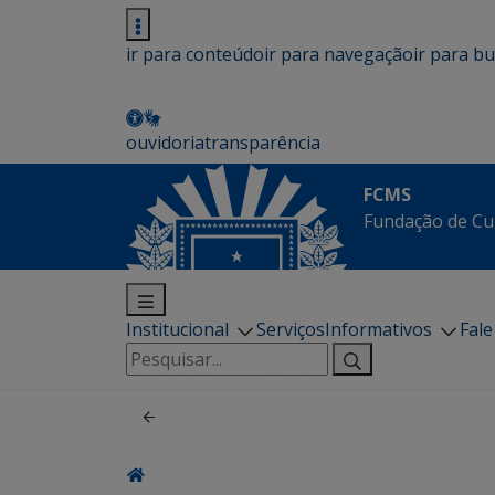
ir para conteúdo
ir para navegação
ir para b
ouvidoria
transparência
FCMS
Fundação de Cu
Institucional
Serviços
Informativos
Fal
Pesquisar
por: