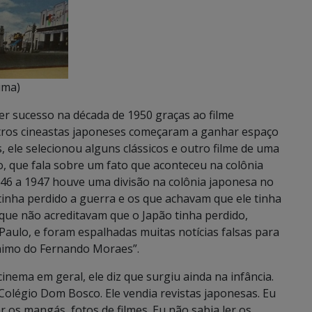
ima)
er sucesso na década de 1950 graças ao filme
tros cineastas japoneses começaram a ganhar espaço
 ele selecionou alguns clássicos e outro filme de uma
o, que fala sobre um fato que aconteceu na colônia
946 a 1947 houve uma divisão na colônia japonesa no
tinha perdido a guerra e os que achavam que ele tinha
que não acreditavam que o Japão tinha perdido,
aulo, e foram espalhadas muitas notícias falsas para
ônimo do Fernando Moraes”.
inema em geral, ele diz que surgiu ainda na infância.
Colégio Dom Bosco. Ele vendia revistas japonesas. Eu
er os mangás, fotos de filmes. Eu não sabia ler os