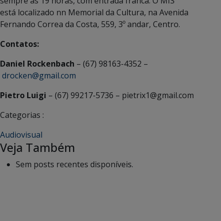
sempre às 19 horas, com entrada franca. O MIS
está localizado nn Memorial da Cultura, na Avenida
Fernando Correa da Costa, 559, 3º andar, Centro.
Contatos:
Daniel Rockenbach
– (67) 98163-4352 –
drocken@gmail.com
Pietro Luigi
– (67) 99217-5736 – pietrix1@gmail.com
Categorias :
Audiovisual
Veja Também
Sem posts recentes disponíveis.