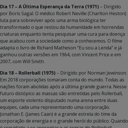
Dia 17 – A Última Esperança da Terra (1971)
– Dirigido
por Boris Sagal. O médico Robert Neville (Charlton Heston)
luta para sobreviver após uma arma biológica ter
transformado o que restou da humanidade em horrendas
criaturas enquanto tenta pesquisar uma cura para doença
que acabou com a sociedade como a conhecemos. O filme
adapta o livro de Richard Matheson “Eu sou a Lenda” e já
ganhou outras versões em 1964, com Vincent Price e em
2007, com Will Smith.
Dia 18 – Rollerball (1975)
– Dirigido por Norman Jewinson.
Em 2018 corporações tomaram conta do mundo. Todas as
nações foram abolidas após a última grande guerra. Nesse
futuro distópico as massas são entretidas pelo Rollerball,
um esporte violento disputado numa arena entre duas
equipes, cada uma representando uma corporação.
Jonathan E. (James Caan) é a grande estrela do time da
corporação de energia e o grande herói do público. Quando
é convidado a se aposentar e as regras do Rollerball