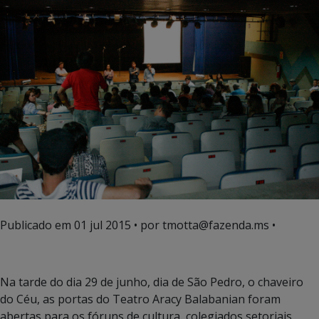
Publicado em
01 jul 2015
• por tmotta@fazenda.ms •
Na tarde do dia 29 de junho, dia de São Pedro, o chaveiro
do Céu, as portas do Teatro Aracy Balabanian foram
abertas para os fóruns de cultura, colegiados setoriais,