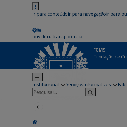
ir para conteúdo
ir para navegação
ir para b
ouvidoria
transparência
FCMS
Fundação de Cu
Institucional
Serviços
Informativos
Fal
Pesquisar
por: