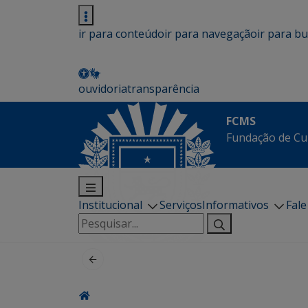
ir para conteúdo
ir para navegação
ir para b
ouvidoria
transparência
FCMS
Fundação de Cu
Institucional
Serviços
Informativos
Fal
Pesquisar
por: