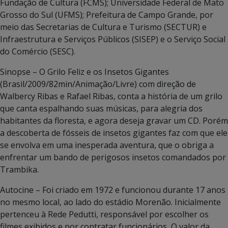
Fundação de Cultura (FCMS); Universidade Federal de Mato
Grosso do Sul (UFMS); Prefeitura de Campo Grande, por
meio das Secretarias de Cultura e Turismo (SECTUR) e
Infraestrutura e Serviços Públicos (SISEP) e o Serviço Social
do Comércio (SESC).
Sinopse – O Grilo Feliz e os Insetos Gigantes
(Brasil/2009/82min/Animação/Livre) com direção de
Walbercy Ribas e Rafael Ribas, conta a história de um grilo
que canta espalhando suas músicas, para alegria dos
habitantes da floresta, e agora deseja gravar um CD. Porém
a descoberta de fósseis de insetos gigantes faz com que ele
se envolva em uma inesperada aventura, que o obriga a
enfrentar um bando de perigosos insetos comandados por
Trambika.
Autocine – Foi criado em 1972 e funcionou durante 17 anos
no mesmo local, ao lado do estádio Morenão. Inicialmente
pertenceu à Rede Pedutti, responsável por escolher os
filmes exibidos e por contratar funcionários, O valor da