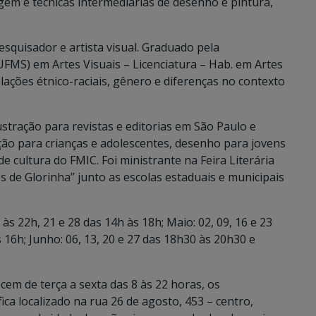
em e técnicas intermediárias de desenho e pintura,
esquisador e artista visual. Graduado pela
UFMS) em Artes Visuais – Licenciatura – Hab. em Artes
ações étnico-raciais, gênero e diferenças no contexto
ustração para revistas e editorias em São Paulo e
ão para crianças e adolescentes, desenho para jovens
e cultura do FMIC. Foi ministrante na Feira Literária
s de Glorinha” junto as escolas estaduais e municipais
 às 22h, 21 e 28 das 14h às 18h; Maio: 02, 09, 16 e 23
 16h; Junho: 06, 13, 20 e 27 das 18h30 às 20h30 e
cem de terça a sexta das 8 às 22 horas, os
ica localizado na rua 26 de agosto, 453 – centro,