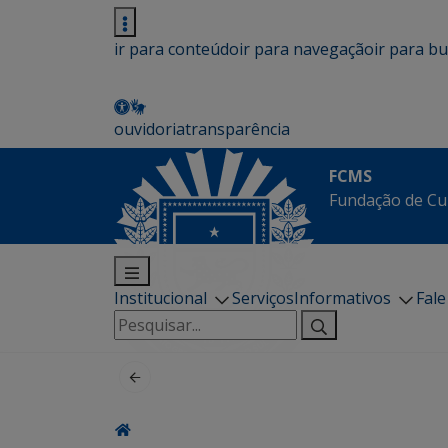
ir para conteúdo
ir para navegação
ir para b
ouvidoria
transparência
FCMS
Fundação de Cu
Institucional
Serviços
Informativos
Fal
Pesquisar
por: