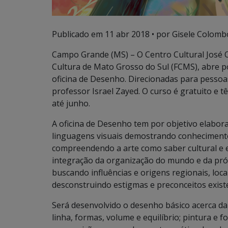
Publicado em
11 abr 2018
• por Gisele Colomb
Campo Grande (MS) – O Centro Cultural José 
Cultura de Mato Grosso do Sul (FCMS), abre p
oficina de Desenho. Direcionadas para pessoas
professor Israel Zayed. O curso é gratuito e t
até junho.
A oficina de Desenho tem por objetivo elabora
linguagens visuais demostrando conhecimento
compreendendo a arte como saber cultural e e
integração da organização do mundo e da próp
buscando influências e origens regionais, locai
desconstruindo estigmas e preconceitos existe
Será desenvolvido o desenho básico acerca da u
linha, formas, volume e equilíbrio; pintura e f