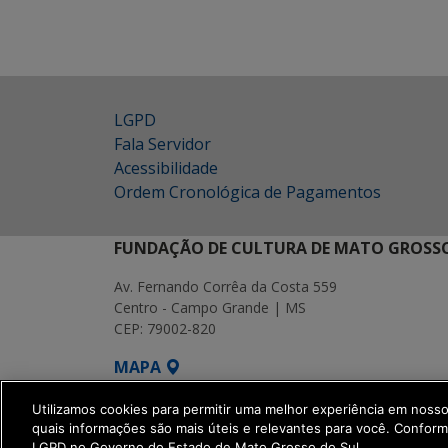
LGPD
Fala Servidor
Acessibilidade
Ordem Cronológica de Pagamentos
FUNDAÇÃO DE CULTURA DE MATO GROSSO
Av. Fernando Corrêa da Costa 559
Centro - Campo Grande | MS
CEP: 79002-820
MAPA
SETDIG | Secretaria-Executiva de Transf
Utilizamos cookies para permitir uma melhor experiência em noss
quais informações são mais úteis e relevantes para você. Confor
LGPD no Governo do Estado de Mato Grosso do Sul.