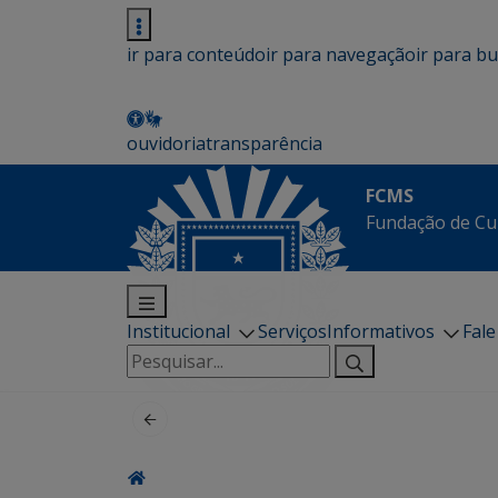
ir para conteúdo
ir para navegação
ir para b
ouvidoria
transparência
FCMS
Fundação de Cu
Institucional
Serviços
Informativos
Fal
Pesquisar
por: