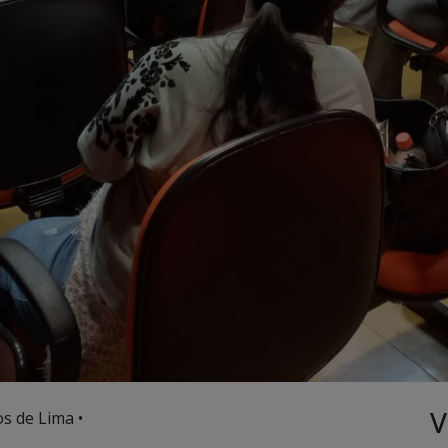
V
s de Lima •