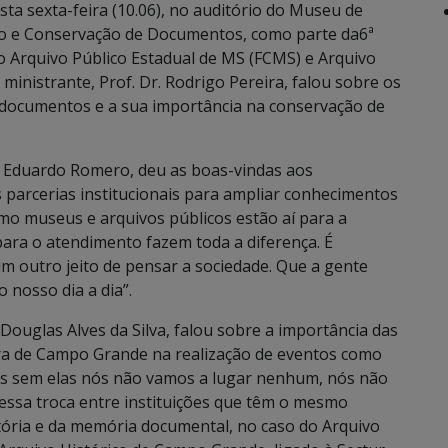
a sexta-feira (10.06), no auditório do Museu de
ão e Conservação de Documentos, como parte da6ª
 Arquivo Público Estadual de MS (FCMS) e Arquivo
inistrante, Prof. Dr. Rodrigo Pereira, falou sobre os
documentos e a sua importância na conservação de
a, Eduardo Romero, deu as boas-vindas aos
s parcerias institucionais para ampliar conhecimentos
como museus e arquivos públicos estão aí para a
para o atendimento fazem toda a diferença. É
m outro jeito de pensar a sociedade. Que a gente
o nosso dia a dia”.
Douglas Alves da Silva, falou sobre a importância das
ura de Campo Grande na realização de eventos como
pois sem elas nós não vamos a lugar nenhum, nós não
ssa troca entre instituições que têm o mesmo
stória e da memória documental, no caso do Arquivo