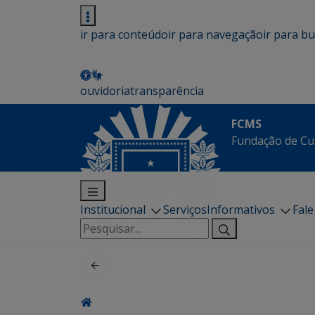
ir para conteúdo
ir para navegação
ir para b
ouvidoria
transparência
FCMS
Fundação de Cu
Institucional
Serviços
Informativos
Fal
Pesquisar
por: