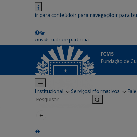
ir para conteúdo
ir para navegação
ir para b
ouvidoria
transparência
FCMS
Fundação de Cu
Institucional
Serviços
Informativos
Fal
Pesquisar
por: