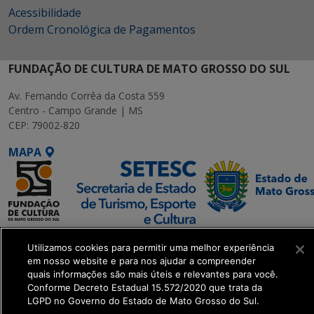
Acessibilidade
Ordem Cronológica de Pagamentos
FUNDAÇÃO DE CULTURA DE MATO GROSSO DO SUL
Av. Fernando Corrêa da Costa 559
Centro - Campo Grande | MS
CEP: 79002-820
MAPA
SETDIG | Secretaria-
Utilizamos cookies para permitir uma melhor experiência
Executiva de
em nosso website e para nos ajudar a compreender
Transformação Digital
quais informações são mais úteis e relevantes para você.
Conforme Decreto Estadual 15.572/2020 que trata da
LGPD no Governo do Estado de Mato Grosso do Sul.
get_footer();