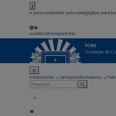
ir para conteúdo
ir para navegação
ir para b
ouvidoria
transparência
FCMS
Fundação de Cu
Institucional
Serviços
Informativos
Fal
Pesquisar
por: