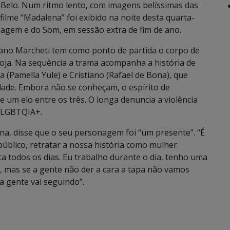
 Belo. Num ritmo lento, com imagens belíssimas das
ilme “Madalena” foi exibido na noite desta quarta-
agem e do Som, em sessão extra de fim de ano.
ano Marcheti tem como ponto de partida o corpo de
ja. Na sequência a trama acompanha a história de
a (Pamella Yule) e Cristiano (Rafael de Bona), que
ade. Embora não se conheçam, o espírito de
 um elo entre os três. O longa denuncia a violência
o LGBTQIA+.
ena, disse que o seu personagem foi “um presente”. “É
 público, retratar a nossa história como mulher.
a todos os dias. Eu trabalho durante o dia, tenho uma
te, mas se a gente não der a cara a tapa não vamos
a gente vai seguindo”.