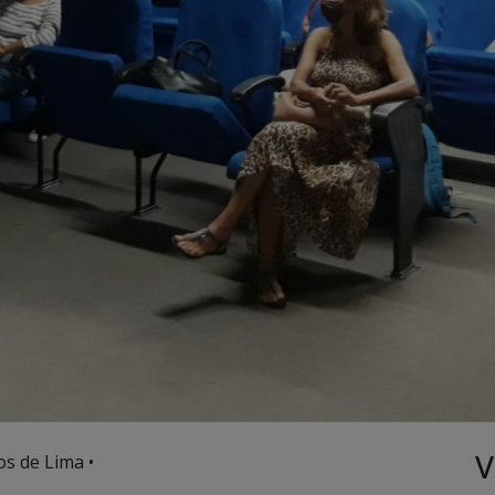
V
os de Lima •