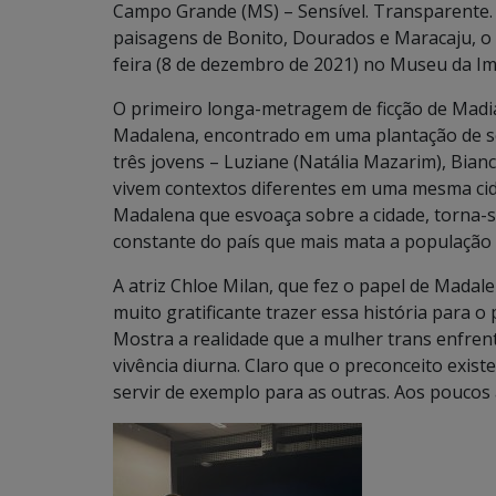
Campo Grande (MS) – Sensível. Transparente.
paisagens de Bonito, Dourados e Maracaju, o f
feira (8 de dezembro de 2021) no Museu da Im
O primeiro longa-metragem de ficção de Madi
Madalena, encontrado em uma plantação de so
três jovens – Luziane (Natália Mazarim), Bianc
vivem contextos diferentes em uma mesma cid
Madalena que esvoaça sobre a cidade, torna-se
constante do país que mais mata a populaçã
A atriz Chloe Milan, que fez o papel de Madal
muito gratificante trazer essa história para o
Mostra a realidade que a mulher trans enfrent
vivência diurna. Claro que o preconceito exis
servir de exemplo para as outras. Aos poucos 