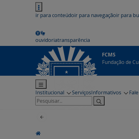
ir para conteúdo
ir para navegação
ir para b
ouvidoria
transparência
FCMS
Fundação de Cu
Institucional
Serviços
Informativos
Fal
Pesquisar
por: